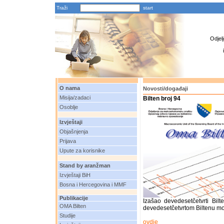
Traži
Odjel
O nama
Novosti/događaji
Misija/zadaci
Bilten broj 94
Osoblje
Izvještaji
Objašnjenja
Prijava
Upute za korisnike
Stand by aranžman
Izvještaji BiH
Bosna i Hercegovina i MMF
Publikacije
Izašao devedesetčetvrti Bil
OMA Bilten
devedesetčetvrtom Biltenu mo
Studije
ovdje