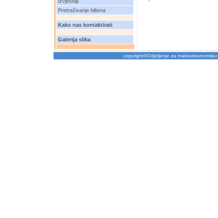
Izvještaji
Pretraživanje biltena
Kako nas kontaktirati
Galerija slika
copyright©Odjeljenje za makroekonomsku 