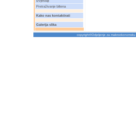
Izvještaji
Pretraživanje biltena
Kako nas kontaktirati
Galerija slika
copyright©Odjeljenje za makroekonomsku 