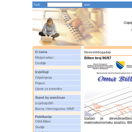
Traži
Odjel
O nama
Novosti/događaji
Misija/zadaci
Bilten broj 96/97
Osoblje
Izvještaji
Objašnjenja
Prijava
Upute za korisnike
Stand by aranžman
Izvještaji BiH
Bosna i Hercegovina i MMF
Publikacije
Izašao je devedesetšest
OMA Bilten
makroekonomsku analizu. Bil
Studije