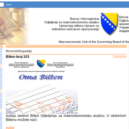
Босна
Bosna i Hercegovina
Одјељ
Odjeljenje za makroekonomsku analizu
анали
Upravnog odbora Uprave za
Управн
indirektno-neizravno oporezivanje
индир
Macroeconomic Unit of the Governing Board of the 
Novosti/događaji
Bilten broj 103
2/25/2014
Izašao stotreći Bilten Odjeljenja za makroekonomsku analizu. U stotrećem
Biltenu možete naći:
ovdje