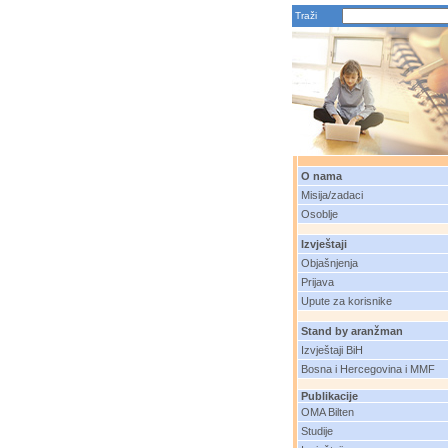
Traži
O nama
Misija/zadaci
Osoblje
Izvještaji
Objašnjenja
Prijava
Upute za korisnike
Stand by aranžman
Izvještaji BiH
Bosna i Hercegovina i MMF
Publikacije
OMA Bilten
Studije