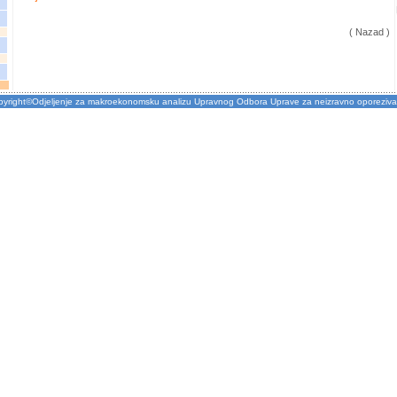
( Nazad )
pyright©Odjeljenje za makroekonomsku analizu Upravnog Odbora Uprave za neizravno oporeziva