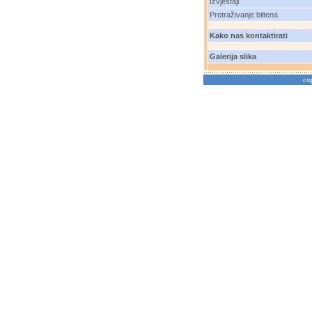
Izvještaji
Pretraživanje biltena
Kako nas kontaktirati
Galerija slika
co