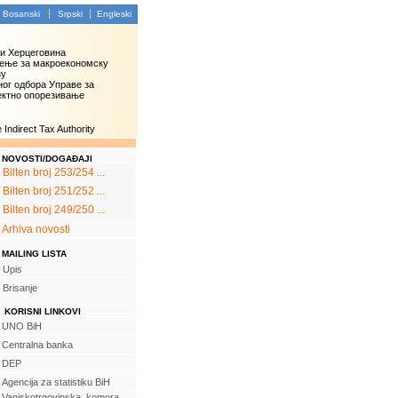
Bosanski
Srpski
Engleski
 и Херцеговина
ење за макроекономску
зу
ог одбора Управе за
ектно опорезивање
Indirect Tax Authority
NOVOSTI/DOGAĐAJI
Bilten broj 253/254 ...
Bilten broj 251/252 ...
Bilten broj 249/250 ...
Arhiva novosti
MAILING LISTA
Upis
Brisanje
KORISNI LINKOVI
UNO BiH
Centralna banka
DEP
Agencija za statistiku BiH
Vanjskotrgovinska komora