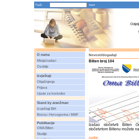
Traži
Odjel
O nama
Novosti/događaji
Misija/zadaci
Bilten broj 104
Osoblje
Izvještaji
Objašnjenja
Prijava
Upute za korisnike
Stand by aranžman
Izvještaji BiH
Bosna i Hercegovina i MMF
Publikacije
Izašao stočetvrti Bilten
OMA Bilten
stočetvrtom Biltenu možete na
Studije
ovdje