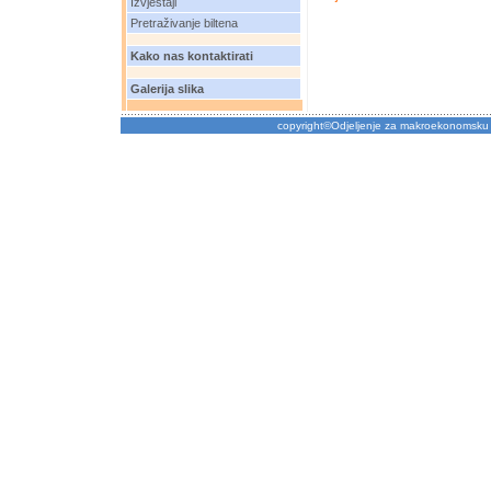
Izvještaji
Pretraživanje biltena
Kako nas kontaktirati
Galerija slika
copyright©Odjeljenje za makroekonomsku 