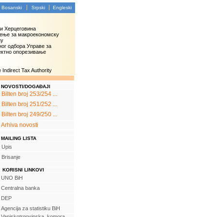
Bosanski
Srpski
Engleski
 и Херцеговина
ење за макроекономску
зу
ог одбора Управе за
ектно опорезивање
Indirect Tax Authority
NOVOSTI/DOGAĐAJI
Bilten broj 253/254 ...
Bilten broj 251/252 ...
Bilten broj 249/250 ...
Arhiva novosti
MAILING LISTA
Upis
Brisanje
KORISNI LINKOVI
UNO BiH
Centralna banka
DEP
Agencija za statistiku BiH
Vanjskotrgovinska komora