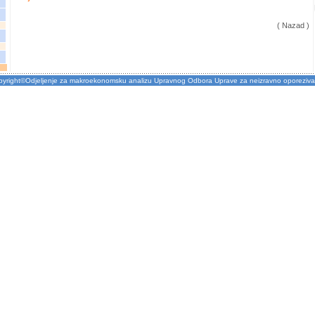
( Nazad )
pyright©Odjeljenje za makroekonomsku analizu Upravnog Odbora Uprave za neizravno oporeziva