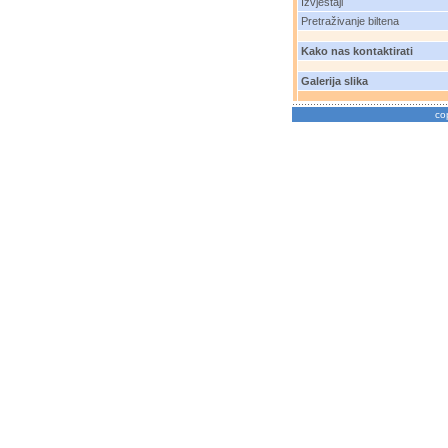
Izvještaji
Pretraživanje biltena
Kako nas kontaktirati
Galerija slika
co