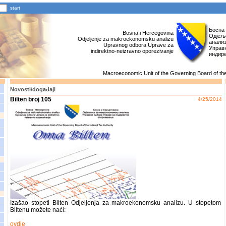
Босна
Bosna i Hercegovina
Одјељ
Odjeljenje za makroekonomsku analizu
анали
Upravnog odbora Uprave za
Управн
indirektno-neizravno oporezivanje
индир
Macroeconomic Unit of the Governing Board of the 
Novosti/događaji
Bilten broj 105
4/25/2014
Izašao stopeti Bilten Odjeljenja za makroekonomsku analizu. U stopetom
Biltenu možete naći:
ovdje