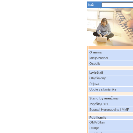
Traži
O nama
Misija/zadaci
Osoblje
Izvještaji
Objašnjenja
Prijava
Upute za korisnike
Stand by aranžman
Izvještaji BiH
Bosna i Hercegovina i MMF
Publikacije
OMA Bilten
Studije