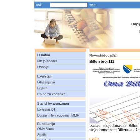
Traži
Odjel
O nama
Novosti/događaji
Misija/zadaci
Bilten broj 111
Osoblje
Izvještaji
Objašnjenja
Prijava
Upute za korisnike
Stand by aranžman
Izvještaji BiH
Bosna i Hercegovina i MMF
Publikacije
Izašao stojedanaesti Bilt
OMA Bilten
stojedanaestom Biltenu možet
Studije
ovdje