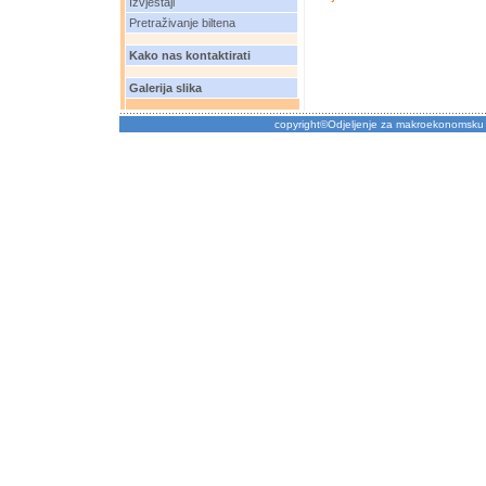
Izvještaji
Pretraživanje biltena
Kako nas kontaktirati
Galerija slika
copyright©Odjeljenje za makroekonomsku 