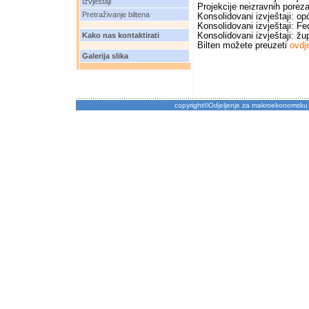
Izvještaji
Projekcije neizravnih porez
Pretraživanje biltena
Konsolidovani izvještaji: op
Konsolidovani izvještaji: Fe
Kako nas kontaktirati
Konsolidovani izvještaji: žu
Bilten možete preuzeti
ovdj
Galerija slika
copyright©Odjeljenje za makroekonomsku 