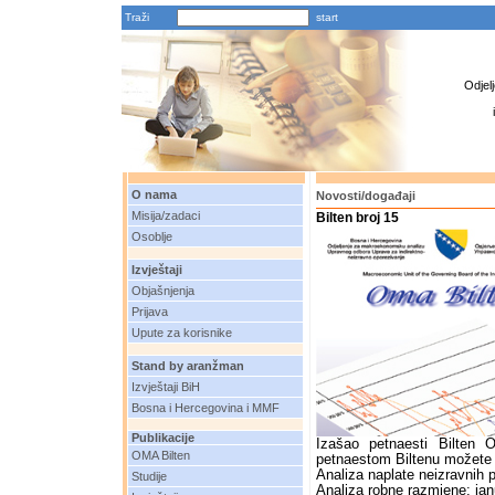
Traži
Odjel
O nama
Novosti/događaji
Misija/zadaci
Bilten broj 15
Osoblje
Izvještaji
Objašnjenja
Prijava
Upute za korisnike
Stand by aranžman
Izvještaji BiH
Bosna i Hercegovina i MMF
Publikacije
Izašao petnaesti Bilten 
OMA Bilten
petnaestom Biltenu možete 
Analiza naplate neizravnih 
Studije
Analiza robne razmjene: ja