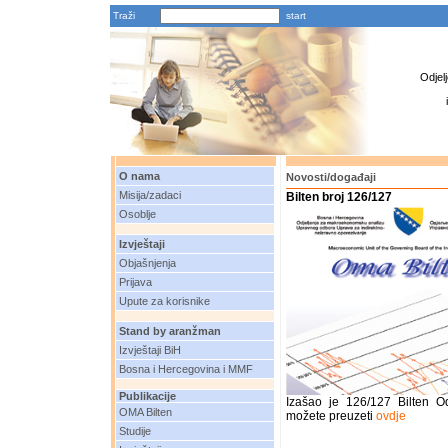
Traži
Odjel
O nama
Novosti/događaji
Misija/zadaci
Bilten broj 126/127
Osoblje
Izvještaji
Objašnjenja
Prijava
Upute za korisnike
Stand by aranžman
Izvještaji BiH
Bosna i Hercegovina i MMF
Publikacije
Izašao je 126/127 Bilten O
OMA Bilten
možete preuzeti
ovdje
Studije