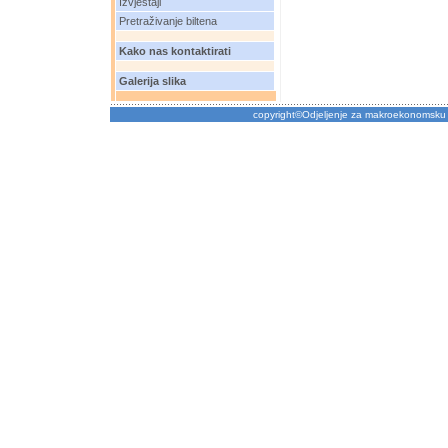
Izvještaji
Pretraživanje biltena
Kako nas kontaktirati
Galerija slika
copyright©Odjeljenje za makroekonomsku 