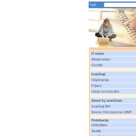
Traži
O nama
Misija/zadaci
Osoblje
Izvještaji
Objašnjenja
Prijava
Upute za korisnike
Stand by aranžman
Izvještaji BiH
Bosna i Hercegovina i MMF
Publikacije
OMA Bilten
Studije