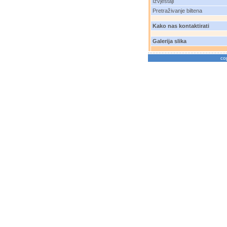
Izvještaji
Pretraživanje biltena
Kako nas kontaktirati
Galerija slika
co