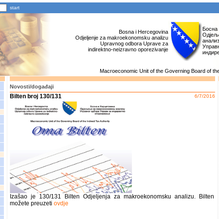
Босна
Bosna i Hercegovina
Одјељ
Odjeljenje za makroekonomsku analizu
анали
Upravnog odbora Uprave za
Управн
indirektno-neizravno oporezivanje
индир
Macroeconomic Unit of the Governing Board of the 
Novosti/događaji
Bilten broj 130/131
6/7/2016
Izašao je 130/131 Bilten Odjeljenja za makroekonomsku analizu. Bilten
možete preuzeti
ovdje