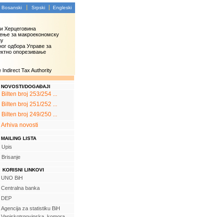
Bosanski
Srpski
Engleski
 и Херцеговина
ење за макроекономску
зу
ог одбора Управе за
ектно опорезивање
Indirect Tax Authority
NOVOSTI/DOGAĐAJI
Bilten broj 253/254 ...
Bilten broj 251/252 ...
Bilten broj 249/250 ...
Arhiva novosti
MAILING LISTA
Upis
Brisanje
KORISNI LINKOVI
UNO BiH
Centralna banka
DEP
Agencija za statistiku BiH
Vanjskotrgovinska komora