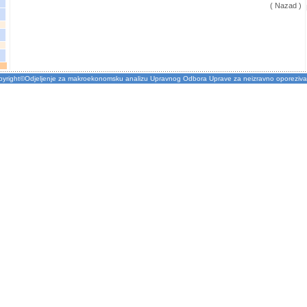
( Nazad )
pyright©Odjeljenje za makroekonomsku analizu Upravnog Odbora Uprave za neizravno oporeziva