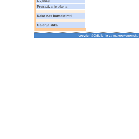
Izvještaji
Pretraživanje biltena
Kako nas kontaktirati
Galerija slika
copyright©Odjeljenje za makroekonomsku 