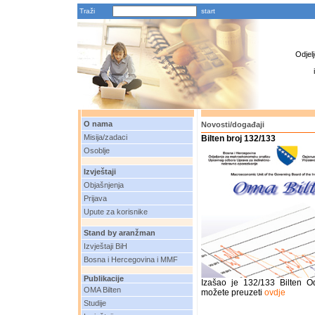
Traži
Odjel
O nama
Novosti/događaji
Misija/zadaci
Bilten broj 132/133
Osoblje
Izvještaji
Objašnjenja
Prijava
Upute za korisnike
Stand by aranžman
Izvještaji BiH
Bosna i Hercegovina i MMF
Publikacije
Izašao je 132/133 Bilten O
OMA Bilten
možete preuzeti
ovdje
Studije