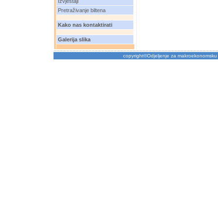
Izvještaji
Pretraživanje biltena
Kako nas kontaktirati
Galerija slika
copyright©Odjeljenje za makroekonomsku 