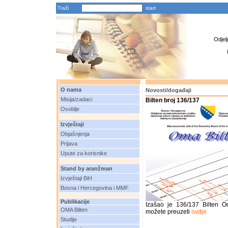
Traži
Odjel
O nama
Novosti/događaji
Misija/zadaci
Bilten broj 136/137
Osoblje
Izvještaji
Objašnjenja
Prijava
Upute za korisnike
Stand by aranžman
Izvještaji BiH
Bosna i Hercegovina i MMF
Publikacije
Izašao je 136/137 Bilten O
OMA Bilten
možete preuzeti
ovdje
Studije