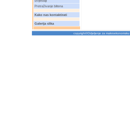
Izvještaji
Pretraživanje biltena
Kako nas kontaktirati
Galerija slika
copyright©Odjeljenje za makroekonomsku 