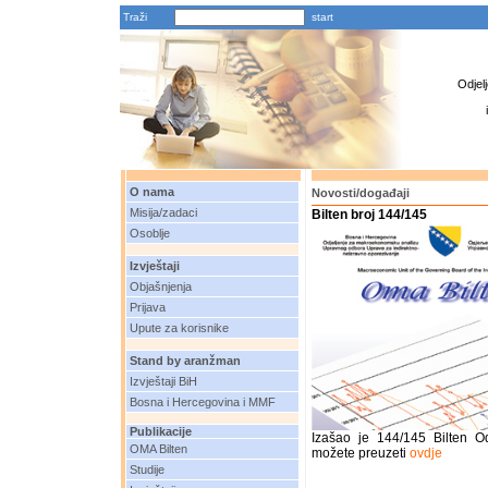
Traži
Odjel
O nama
Novosti/događaji
Misija/zadaci
Bilten broj 144/145
Osoblje
Izvještaji
Objašnjenja
Prijava
Upute za korisnike
Stand by aranžman
Izvještaji BiH
Bosna i Hercegovina i MMF
Publikacije
Izašao je 144/145 Bilten O
OMA Bilten
možete preuzeti
ovdje
Studije