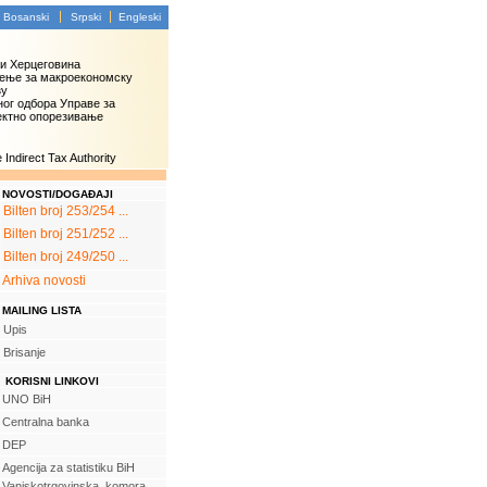
Bosanski
Srpski
Engleski
 и Херцеговина
ење за макроекономску
зу
ог одбора Управе за
ектно опорезивање
Indirect Tax Authority
NOVOSTI/DOGAĐAJI
Bilten broj 253/254 ...
Bilten broj 251/252 ...
Bilten broj 249/250 ...
Arhiva novosti
MAILING LISTA
Upis
Brisanje
KORISNI LINKOVI
UNO BiH
Centralna banka
DEP
Agencija za statistiku BiH
Vanjskotrgovinska komora