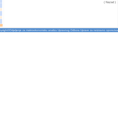
( Nazad )
pyright©Odjeljenje za makroekonomsku analizu Upravnog Odbora Uprave za neizravno oporeziva