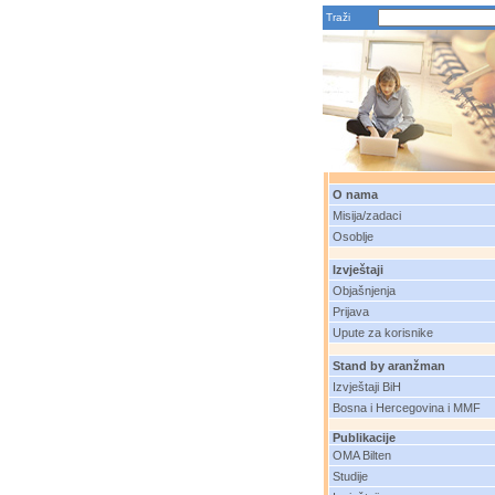
Traži
O nama
Misija/zadaci
Osoblje
Izvještaji
Objašnjenja
Prijava
Upute za korisnike
Stand by aranžman
Izvještaji BiH
Bosna i Hercegovina i MMF
Publikacije
OMA Bilten
Studije