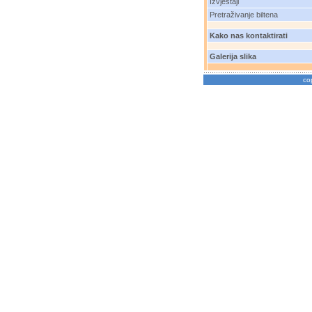
Izvještaji
Pretraživanje biltena
Kako nas kontaktirati
Galerija slika
co