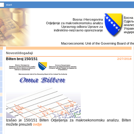
Босна
Bosna i Hercegovina
Одјељ
Odjeljenje za makroekonomsku analizu
анали
Upravnog odbora Uprave za
Управн
indirektno-neizravno oporezivanje
индир
Macroeconomic Unit of the Governing Board of the 
Novosti/događaji
Bilten broj 150/151
2/27/2018
Izašao je 150/151 Bilten Odjeljenja za makroekonomsku analizu. Bilten
možete preuzeti
ovdje