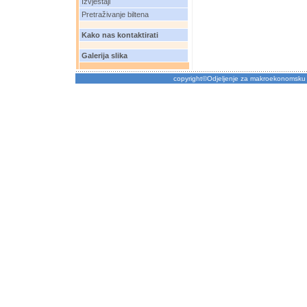
Izvještaji
Pretraživanje biltena
Kako nas kontaktirati
Galerija slika
copyright©Odjeljenje za makroekonomsku 