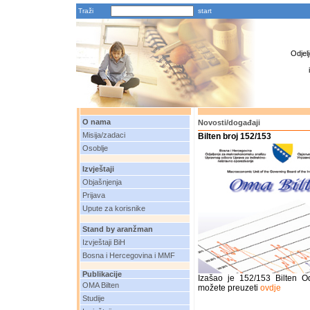
Traži
Odjel
O nama
Novosti/događaji
Misija/zadaci
Bilten broj 152/153
Osoblje
Izvještaji
Objašnjenja
Prijava
Upute za korisnike
Stand by aranžman
Izvještaji BiH
Bosna i Hercegovina i MMF
Publikacije
Izašao je 152/153 Bilten O
OMA Bilten
možete preuzeti
ovdje
Studije