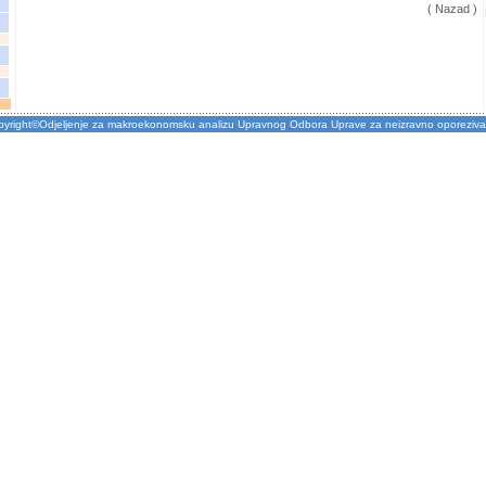
( Nazad )
pyright©Odjeljenje za makroekonomsku analizu Upravnog Odbora Uprave za neizravno oporeziva