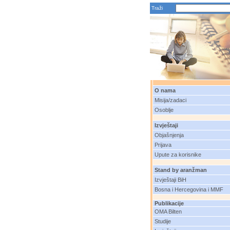
Traži
O nama
Misija/zadaci
Osoblje
Izvještaji
Objašnjenja
Prijava
Upute za korisnike
Stand by aranžman
Izvještaji BiH
Bosna i Hercegovina i MMF
Publikacije
OMA Bilten
Studije