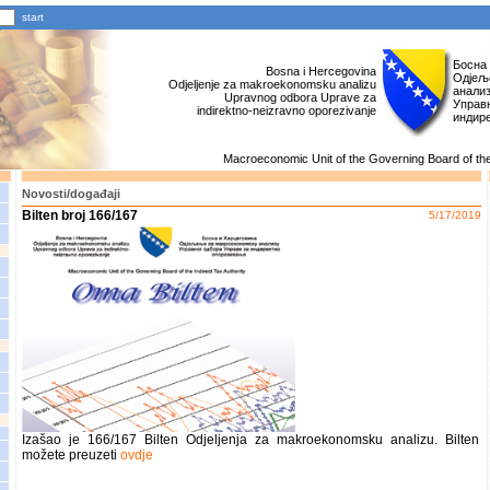
Босна
Bosna i Hercegovina
Одјељ
Odjeljenje za makroekonomsku analizu
анали
Upravnog odbora Uprave za
Управн
indirektno-neizravno oporezivanje
индир
Macroeconomic Unit of the Governing Board of the 
Novosti/događaji
Bilten broj 166/167
5/17/2019
Izašao je 166/167 Bilten Odjeljenja za makroekonomsku analizu. Bilten
možete preuzeti
ovdje