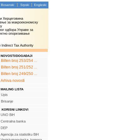
Bosanski
Srpski
Engleski
 и Херцеговина
ење за макроекономску
зу
ог одбора Управе за
ектно опорезивање
Indirect Tax Authority
NOVOSTI/DOGAĐAJI
Bilten broj 253/254 ...
Bilten broj 251/252 ...
Bilten broj 249/250 ...
Arhiva novosti
MAILING LISTA
Upis
Brisanje
KORISNI LINKOVI
UNO BiH
Centralna banka
DEP
Agencija za statistiku BiH
Vanjskotrgovinska komora