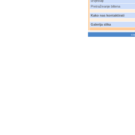
Izvještaji
Pretraživanje biltena
Kako nas kontaktirati
Galerija slika
co