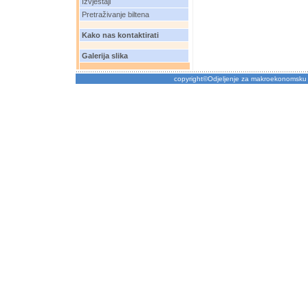
Izvještaji
Pretraživanje biltena
Kako nas kontaktirati
Galerija slika
copyright©Odjeljenje za makroekonomsku 