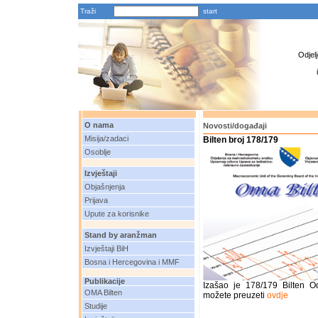
Traži
Odjel
O nama
Novosti/događaji
Misija/zadaci
Bilten broj 178/179
Osoblje
Izvještaji
Objašnjenja
Prijava
Upute za korisnike
Stand by aranžman
Izvještaji BiH
Bosna i Hercegovina i MMF
Publikacije
Izašao je 178/179 Bilten O
OMA Bilten
možete preuzeti
ovdje
Studije