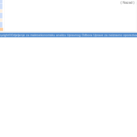
( Nazad )
pyright©Odjeljenje za makroekonomsku analizu Upravnog Odbora Uprave za neizravno oporeziva