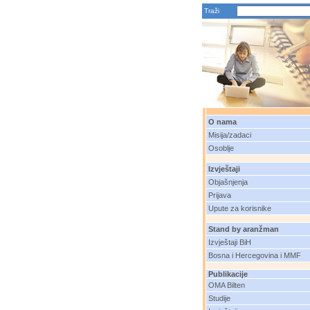
Traži
O nama
Misija/zadaci
Osoblje
Izvještaji
Objašnjenja
Prijava
Upute za korisnike
Stand by aranžman
Izvještaji BiH
Bosna i Hercegovina i MMF
Publikacije
OMA Bilten
Studije