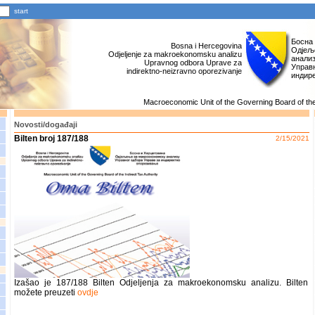
Босна
Bosna i Hercegovina
Одјељ
Odjeljenje za makroekonomsku analizu
анали
Upravnog odbora Uprave za
Управн
indirektno-neizravno oporezivanje
индир
Macroeconomic Unit of the Governing Board of the 
Novosti/događaji
Bilten broj 187/188
2/15/2021
Izašao je 187/188 Bilten Odjeljenja za makroekonomsku analizu. Bilten
možete preuzeti
ovdje