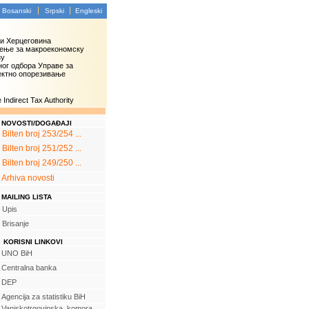
Bosanski
Srpski
Engleski
 и Херцеговина
ење за макроекономску
зу
ог одбора Управе за
ектно опорезивање
Indirect Tax Authority
NOVOSTI/DOGAĐAJI
Bilten broj 253/254 ...
Bilten broj 251/252 ...
Bilten broj 249/250 ...
Arhiva novosti
MAILING LISTA
Upis
Brisanje
KORISNI LINKOVI
UNO BiH
Centralna banka
DEP
Agencija za statistiku BiH
Vanjskotrgovinska komora