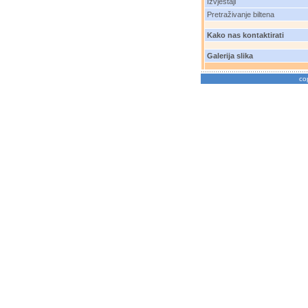
Izvještaji
Pretraživanje biltena
Kako nas kontaktirati
Galerija slika
co