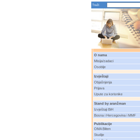
Traži
O nama
Misija/zadaci
Osoblje
Izvještaji
Objašnjenja
Prijava
Upute za korisnike
Stand by aranžman
Izvještaji BiH
Bosna i Hercegovina i MMF
Publikacije
OMA Bilten
Studije