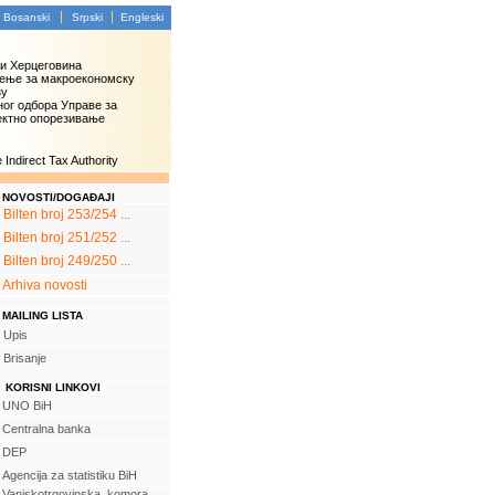
Bosanski
Srpski
Engleski
 и Херцеговина
ење за макроекономску
зу
ог одбора Управе за
ектно опорезивање
Indirect Tax Authority
NOVOSTI/DOGAĐAJI
Bilten broj 253/254 ...
Bilten broj 251/252 ...
Bilten broj 249/250 ...
Arhiva novosti
MAILING LISTA
Upis
Brisanje
KORISNI LINKOVI
UNO BiH
Centralna banka
DEP
Agencija za statistiku BiH
Vanjskotrgovinska komora