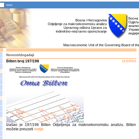
Босна
Bosna i Hercegovina
Одјељ
Odjeljenje za makroekonomsku analizu
анали
Upravnog odbora Uprave za
Управн
indirektno-neizravno oporezivanje
индир
Macroeconomic Unit of the Governing Board of the 
Novosti/događaji
Bilten broj 197/198
11/2/2021
Izašao je 197/198 Bilten Odjeljenja za makroekonomsku analizu. Bilten
možete preuzeti
ovdje