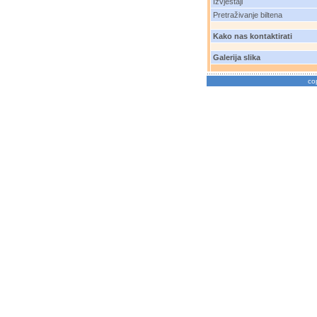
Izvještaji
Pretraživanje biltena
Kako nas kontaktirati
Galerija slika
co