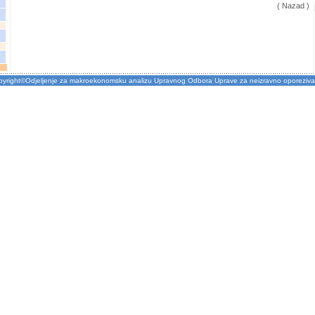
( Nazad )
pyright©Odjeljenje za makroekonomsku analizu Upravnog Odbora Uprave za neizravno oporeziva