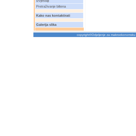
Izvještaji
Pretraživanje biltena
Kako nas kontaktirati
Galerija slika
copyright©Odjeljenje za makroekonomsku 