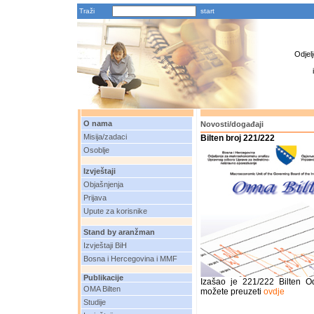
Traži
Odjel
O nama
Novosti/događaji
Misija/zadaci
Bilten broj 221/222
Osoblje
Izvještaji
Objašnjenja
Prijava
Upute za korisnike
Stand by aranžman
Izvještaji BiH
Bosna i Hercegovina i MMF
Publikacije
Izašao je 221/222 Bilten O
OMA Bilten
možete preuzeti
ovdje
Studije