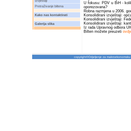
Izvještaji
U fokusu: PDV u BiH - kol
Pretraživanje biltena
oporezovana?
Robna razmjena u 2006. god
Kako nas kontaktirati
Konsolidirani izvještaji: op
Konsolidirani izvještaji: Fed
Konsolidirani izvještaji: kan
Galerija slika
Iz rada Upravnog odbora U
Bilten možete preuzeti
ovdj
copyright©Odjeljenje za makroekonomsku 