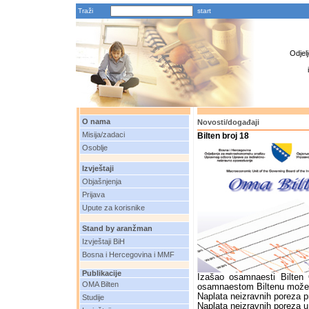
Traži
Odjel
O nama
Novosti/događaji
Misija/zadaci
Bilten broj 18
Osoblje
Izvještaji
Objašnjenja
Prijava
Upute za korisnike
Stand by aranžman
Izvještaji BiH
Bosna i Hercegovina i MMF
Publikacije
Izašao osamnaesti Bilten
OMA Bilten
osamnaestom Biltenu možet
Naplata neizravnih poreza p
Studije
Naplata neizravnih poreza u