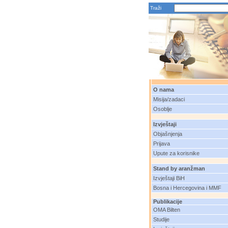
Traži
O nama
Misija/zadaci
Osoblje
Izvještaji
Objašnjenja
Prijava
Upute za korisnike
Stand by aranžman
Izvještaji BiH
Bosna i Hercegovina i MMF
Publikacije
OMA Bilten
Studije