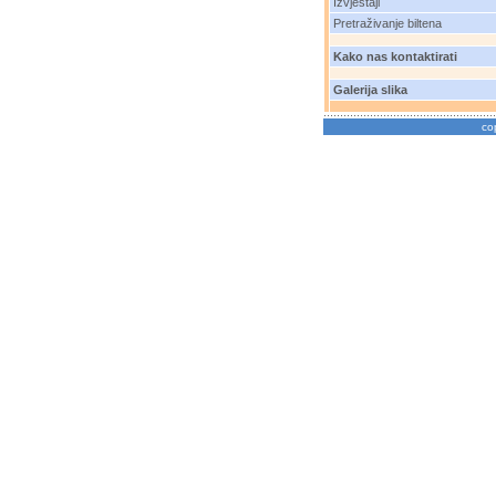
Izvještaji
Pretraživanje biltena
Kako nas kontaktirati
Galerija slika
co