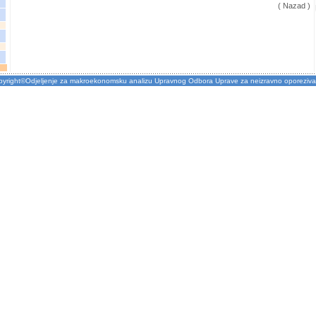
( Nazad )
pyright©Odjeljenje za makroekonomsku analizu Upravnog Odbora Uprave za neizravno oporeziva