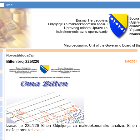
Босна
Bosna i Hercegovina
Одјељ
Odjeljenje za makroekonomsku analizu
анали
Upravnog odbora Uprave za
Управн
indirektno-neizravno oporezivanje
индир
Macroeconomic Unit of the Governing Board of the 
Novosti/događaji
Bilten broj 225/226
3/6/2024
Izašao je 225/226 Bilten Odjeljenja za makroekonomsku analizu. Bilten
možete preuzeti
ovdje