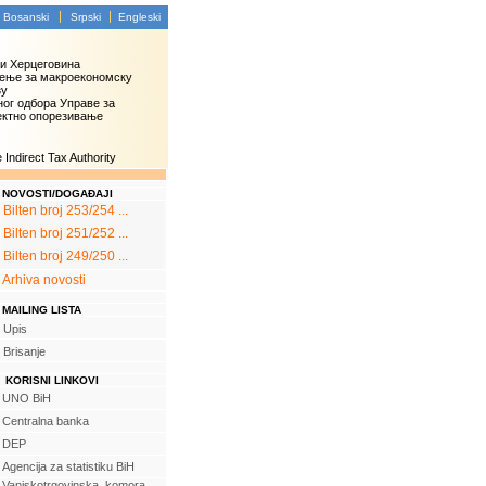
Bosanski
Srpski
Engleski
 и Херцеговина
ење за макроекономску
зу
ог одбора Управе за
ектно опорезивање
Indirect Tax Authority
NOVOSTI/DOGAĐAJI
Bilten broj 253/254 ...
Bilten broj 251/252 ...
Bilten broj 249/250 ...
Arhiva novosti
MAILING LISTA
Upis
Brisanje
KORISNI LINKOVI
UNO BiH
Centralna banka
DEP
Agencija za statistiku BiH
Vanjskotrgovinska komora