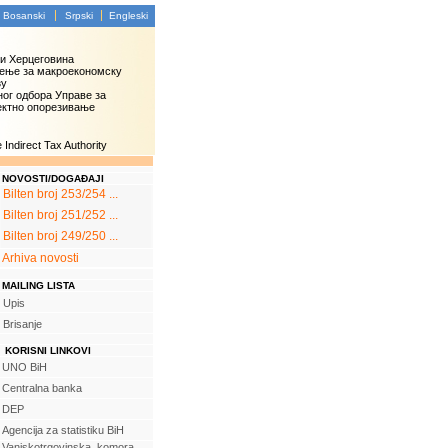
Bosanski
Srpski
Engleski
 и Херцеговина
ење за макроекономску
зу
ог одбора Управе за
ектно опорезивање
Indirect Tax Authority
NOVOSTI/DOGAĐAJI
Bilten broj 253/254 ...
Bilten broj 251/252 ...
Bilten broj 249/250 ...
Arhiva novosti
MAILING LISTA
Upis
Brisanje
KORISNI LINKOVI
UNO BiH
Centralna banka
DEP
Agencija za statistiku BiH
Vanjskotrgovinska komora