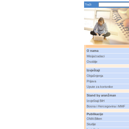
Traži
O nama
Misija/zadaci
Osoblje
Izvještaji
Objašnjenja
Prijava
Upute za korisnike
Stand by aranžman
Izvještaji BiH
Bosna i Hercegovina i MMF
Publikacije
OMA Bilten
Studije