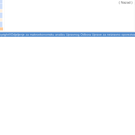
( Nazad )
pyright©Odjeljenje za makroekonomsku analizu Upravnog Odbora Uprave za neizravno oporeziva