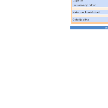
Izvještaji
Pretraživanje biltena
Kako nas kontaktirati
Galerija slika
co