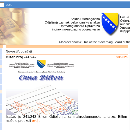
Босна
Bosna i Hercegovina
Одјељ
Odjeljenje za makroekonomsku analizu
анали
Upravnog odbora Uprave za
Управн
indirektno-neizravno oporezivanje
индир
Macroeconomic Unit of the Governing Board of the 
Novosti/događaji
Bilten broj 241/242
7/3/2025
Izašao je 241/242 Bilten Odjeljenja za makroekonomsku analizu. Bilten
možete preuzeti
ovdje