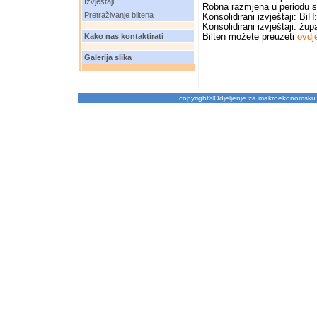
Izvještaji
Robna razmjena u periodu si
Pretraživanje biltena
Konsolidirani izvještaji: BiH:
Konsolidirani izvještaji: žup
Kako nas kontaktirati
Bilten možete preuzeti
ovdj
Galerija slika
copyright©Odjeljenje za makroekonomsku 