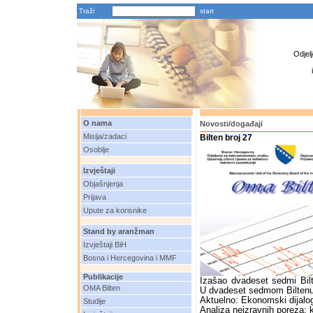
Traži
Odjel
O nama
Novosti/događaji
Misija/zadaci
Bilten broj 27
Osoblje
Izvještaji
Objašnjenja
Prijava
Upute za korisnike
Stand by aranžman
Izvještaji BiH
Bosna i Hercegovina i MMF
Publikacije
Izašao dvadeset sedmi Bil
OMA Bilten
U dvadeset sedmom Biltenu
Aktuelno: Ekonomski dijalo
Studije
Analiza neizravnih poreza: 