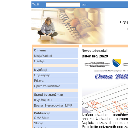
Traži
Odjel
O nama
Novosti/događaji
Misija/zadaci
Bilten broj 28/29
Osoblje
Izvještaji
Objašnjenja
Prijava
Upute za korisnike
Stand by aranžman
Izvještaji BiH
Bosna i Hercegovina i MMF
Publikacije
Izašao dvadeset osmi/dev
OMA Bilten
analizu. U dvadeset osmom
Naplata neizravnih poreza: s
Studije
Projekcije neizravnih porez