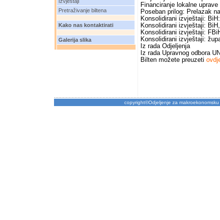
Izvještaji
Financiranje lokalne uprave
Pretraživanje biltena
Poseban prilog: Prelazak na
Konsolidirani izvještaji: BiH:
Kako nas kontaktirati
Konsolidirani izvještaji: BiH,
Konsolidirani izvještaji: FBi
Konsolidirani izvještaji: žup
Galerija slika
Iz rada Odjeljenja
Iz rada Upravnog odbora U
Bilten možete preuzeti
ovdj
copyright©Odjeljenje za makroekonomsku 