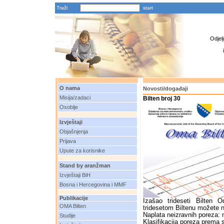
Traži
Odjel
O nama
Novosti/događaji
Misija/zadaci
Bilten broj 30
Osoblje
Izvještaji
Objašnjenja
Prijava
Upute za korisnike
Stand by aranžman
Izvještaji BiH
Bosna i Hercegovina i MMF
Publikacije
Izašao trideseti Bilten 
OMA Bilten
tridesetom Biltenu možete n
Naplata neizravnih poreza:
Studije
Klasifikacija poreza prema