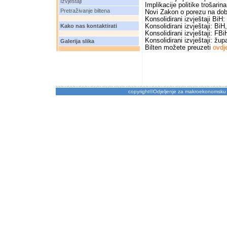
Izvještaji
Implikacije politike trošarin
Pretraživanje biltena
Novi Zakon o porezu na dobi
Konsolidirani izvještaji BiH: 
Kako nas kontaktirati
Konsolidirani izvještaji: BiH
Konsolidirani izvještaji: FBi
Konsolidirani izvještaji: žup
Galerija slika
Bilten možete preuzeti
ovdj
copyright©Odjeljenje za makroekonomsku 