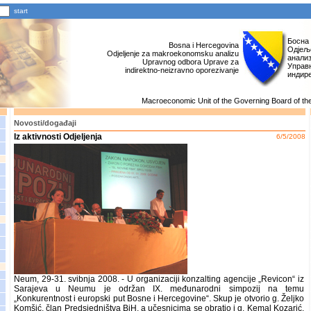
Босна
Bosna i Hercegovina
Одјељ
Odjeljenje za makroekonomsku analizu
анали
Upravnog odbora Uprave za
Управн
indirektno-neizravno oporezivanje
индир
Macroeconomic Unit of the Governing Board of the 
Novosti/događaji
Iz aktivnosti Odjeljenja
6/5/2008
Neum, 29-31. svibnja 2008. - U organizaciji konzalting agencije „Revicon“ iz
Sarajeva u Neumu je održan IX. međunarodni simpozij na temu
„Konkurentnost i europski put Bosne i Hercegovine“. Skup je otvorio g. Željko
Komšić, član Predsjedništva BiH, a učesnicima se obratio i g. Kemal Kozarić,