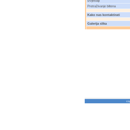
Izvještaji
Pretraživanje biltena
Kako nas kontaktirati
Galerija slika
co