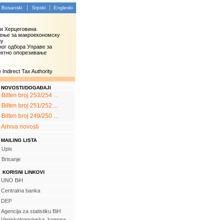
Bosanski
Srpski
Engleski
 и Херцеговина
ење за макроекономску
зу
ог одбора Управе за
ектно опорезивање
Indirect Tax Authority
NOVOSTI/DOGAĐAJI
Bilten broj 253/254 ...
Bilten broj 251/252 ...
Bilten broj 249/250 ...
Arhiva novosti
MAILING LISTA
Upis
Brisanje
KORISNI LINKOVI
UNO BiH
Centralna banka
DEP
Agencija za statistiku BiH
Vanjskotrgovinska komora