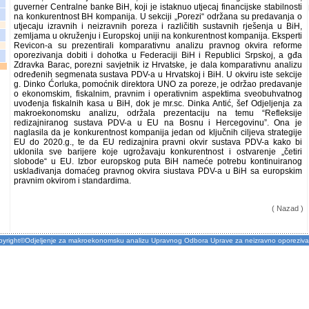
guverner Centralne banke BiH, koji je istaknuo utjecaj financijske stabilnosti
na konkurentnost BH kompanija. U sekciji „Porezi“ održana su predavanja o
utjecaju izravnih i neizravnih poreza i različitih sustavnih rješenja u BiH,
zemljama u okruženju i Europskoj uniji na konkurentnost kompanija. Eksperti
Revicon-a su prezentirali komparativnu analizu pravnog okvira reforme
oporezivanja dobiti i dohotka u Federaciji BiH i Republici Srpskoj, a gđa
Zdravka Barac, porezni savjetnik iz Hrvatske, je dala komparativnu analizu
određenih segmenata sustava PDV-a u Hrvatskoj i BiH. U okviru iste sekcije
g. Dinko Ćorluka, pomoćnik direktora UNO za poreze, je održao predavanje
o ekonomskim, fiskalnim, pravnim i operativnim aspektima sveobuhvatnog
uvođenja fiskalnih kasa u BiH, dok je mr.sc. Dinka Antić, šef Odjeljenja za
makroekonomsku analizu, održala prezentaciju na temu “Refleksije
redizajniranog sustava PDV-a u EU na Bosnu i Hercegovinu”. Ona je
naglasila da je konkurentnost kompanija jedan od ključnih ciljeva strategije
EU do 2020.g., te da EU redizajnira pravni okvir sustava PDV-a kako bi
uklonila sve barijere koje ugrožavaju konkurentnost i ostvarenje „četiri
slobode“ u EU. Izbor europskog puta BiH nameće potrebu kontinuiranog
usklađivanja domaćeg pravnog okvira siustava PDV-a u BiH sa europskim
pravnim okvirom i standardima.
( Nazad )
pyright©Odjeljenje za makroekonomsku analizu Upravnog Odbora Uprave za neizravno oporeziva