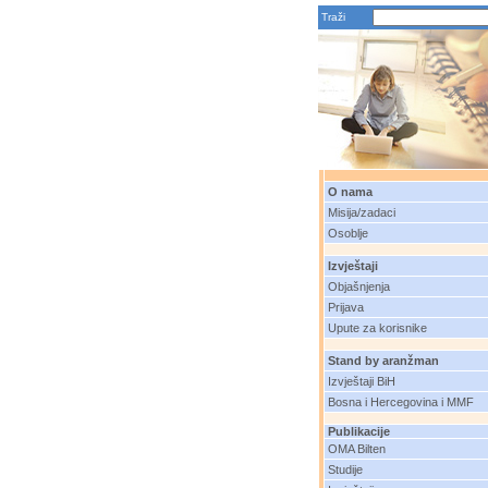
Traži
O nama
Misija/zadaci
Osoblje
Izvještaji
Objašnjenja
Prijava
Upute za korisnike
Stand by aranžman
Izvještaji BiH
Bosna i Hercegovina i MMF
Publikacije
OMA Bilten
Studije