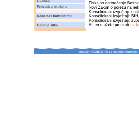
Izvještaji
Fiskalno opterećenje Bosne
Pretraživanje biltena
Novi Zakon o porezu na nekr
Konsolidirani izvještaji: enti
Kako nas kontaktirati
Konsolidirani izvještaji: BIH,
Konsolidirani izvještaji: žup
Bilten možete preuzeti
ovdj
Galerija slika
copyright©Odjeljenje za makroekonomsku 