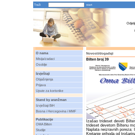
Traži
Odjel
O nama
Novosti/događaji
Misija/zadaci
Bilten broj 39
Osoblje
Izvještaji
Objašnjenja
Prijava
Upute za korisnike
Stand by aranžman
Izvještaji BiH
Bosna i Hercegovina i MMF
Publikacije
Izašao trideset deveti Bil
OMA Bilten
trideset devetom Biltenu mo
Naplata neizravnih poreza: I
Studije
Kretanje prihoda od trošari