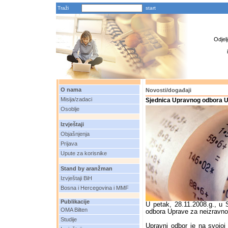
Traži
Odjel
O nama
Novosti/događaji
Misija/zadaci
Sjednica Upravnog odbora U
Osoblje
Izvještaji
Objašnjenja
Prijava
Upute za korisnike
Stand by aranžman
Izvještaji BiH
Bosna i Hercegovina i MMF
Publikacije
U petak, 28.11.2008.g., u 
OMA Bilten
odbora Uprave za neizravno
Studije
Upravni odbor je na svojoj