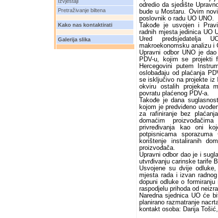
Izvještaji
odredio da sjedište Upravn
Pretraživanje biltena
bude u Mostaru. Ovim novi
poslovnik o radu UO UNO.
Kako nas kontaktirati
Takođe je usvojen i Praviln
radnih mjesta jedinica UO UN
Ured predsjedatelja U
Galerija slika
makroekonomsku analizu i Od
Upravni odbor UNO je dao
PDV-u, kojim se projekti 
Hercegovini putem Instrum
oslobađaju od plaćanja PD
se isključivo na projekte i
okviru ostalih projekata 
povratu plaćenog PDV-a.
Takođe je dana suglasnost
kojom je predviđeno uvođen
za rafiniranje bez plaćan
domaćim proizvođačima š
privređivanja kao oni ko
potpisnicama sporazuma
korištenje instaliranih d
proizvođača.
Upravni odbor dao je i sugl
utvrđivanju carinske tarife 
Usvojene su dvije odluke,
mjesta rada i izvan radno
dopuni odluke o formiranju
raspodjelu prihoda od neizr
Naredna sjednica UO će bit
planirano razmatranje nacrt
kontakt osoba: Darija Tošić