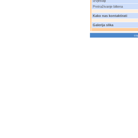
Izvještaji
Pretraživanje biltena
Kako nas kontaktirati
Galerija slika
co