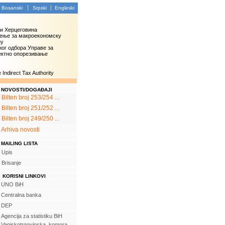
Bosanski
Srpski
Engleski
 и Херцеговина
ење за макроекономску
зу
ог одбора Управе за
ектно опорезивање
Indirect Tax Authority
NOVOSTI/DOGAĐAJI
Bilten broj 253/254 ...
Bilten broj 251/252 ...
Bilten broj 249/250 ...
Arhiva novosti
MAILING LISTA
Upis
Brisanje
KORISNI LINKOVI
UNO BiH
Centralna banka
DEP
Agencija za statistiku BiH
Vanjskotrgovinska komora