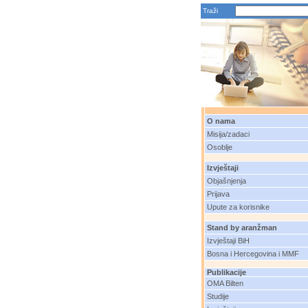
Traži
O nama
Misija/zadaci
Osoblje
Izvještaji
Objašnjenja
Prijava
Upute za korisnike
Stand by aranžman
Izvještaji BiH
Bosna i Hercegovina i MMF
Publikacije
OMA Bilten
Studije