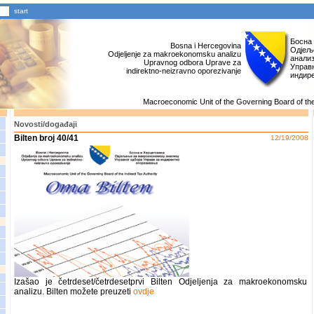
Босна
Bosna i Hercegovina
Одјељ
Odjeljenje za makroekonomsku analizu
анали
Upravnog odbora Uprave za
Управн
indirektno-neizravno oporezivanje
индир
Macroeconomic Unit of the Governing Board of the 
Novosti/događaji
Bilten broj 40/41
12/19/2008
Izašao je četrdeset/četrdesetprvi Bilten Odjeljenja za makroekonomsku
analizu. Bilten možete preuzeti
ovdje