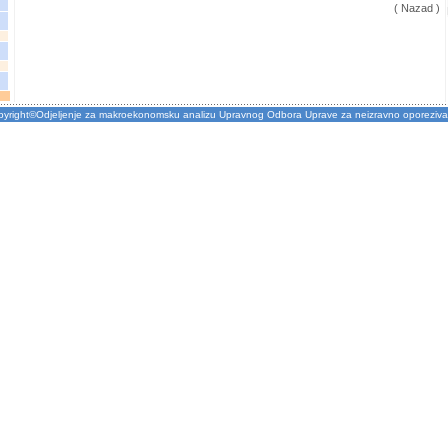
( Nazad )
pyright©Odjeljenje za makroekonomsku analizu Upravnog Odbora Uprave za neizravno oporeziva