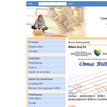
Traži
Odjel
O nama
Novosti/događaji
Misija/zadaci
Bilten broj 51
Osoblje
Izvještaji
Objašnjenja
Prijava
Upute za korisnike
Stand by aranžman
Izvještaji BiH
Bosna i Hercegovina i MMF
Publikacije
Izašao pedesetprvi Bilte
OMA Bilten
pedesetprvom Biltenu možete 
Studije
ovdje