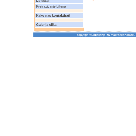
Izvještaji
Pretraživanje biltena
Kako nas kontaktirati
Galerija slika
copyright©Odjeljenje za makroekonomsku 