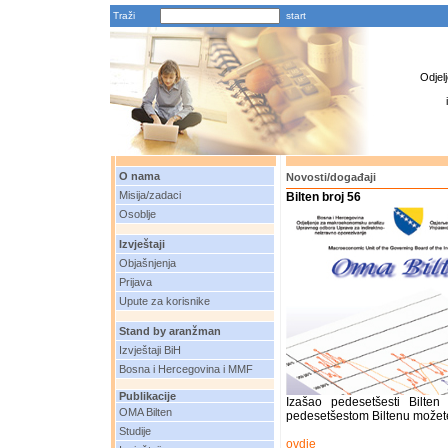
Traži
Odjel
O nama
Novosti/događaji
Misija/zadaci
Bilten broj 56
Osoblje
Izvještaji
Objašnjenja
Prijava
Upute za korisnike
Stand by aranžman
Izvještaji BiH
Bosna i Hercegovina i MMF
Publikacije
Izašao pedesetšesti Bilte
OMA Bilten
pedesetšestom Biltenu možete
Studije
ovdje