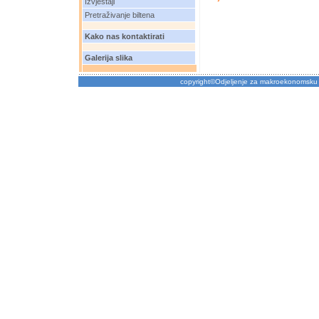
Izvještaji
Pretraživanje biltena
Kako nas kontaktirati
Galerija slika
copyright©Odjeljenje za makroekonomsku 