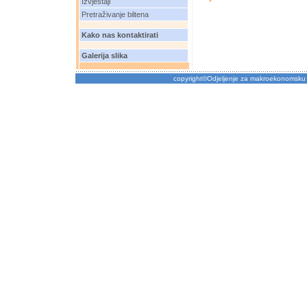
Izvještaji
Pretraživanje biltena
Kako nas kontaktirati
Galerija slika
copyright©Odjeljenje za makroekonomsku 