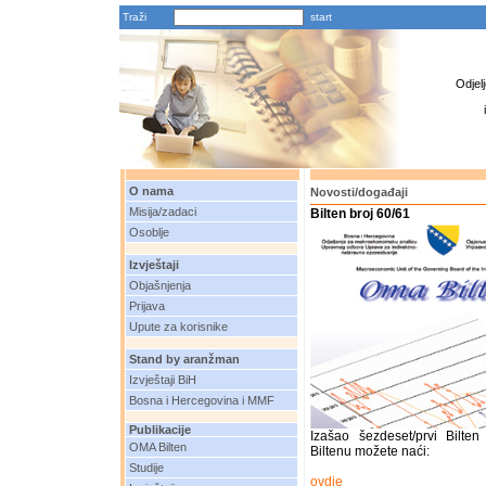
Traži
Odjel
O nama
Novosti/događaji
Misija/zadaci
Bilten broj 60/61
Osoblje
Izvještaji
Objašnjenja
Prijava
Upute za korisnike
Stand by aranžman
Izvještaji BiH
Bosna i Hercegovina i MMF
Publikacije
Izašao šezdeset/prvi Bilt
OMA Bilten
Biltenu možete naći:
Studije
ovdje