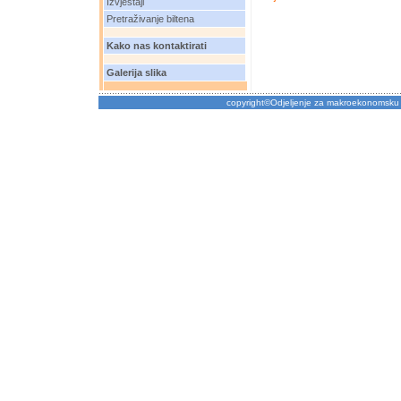
Izvještaji
Pretraživanje biltena
Kako nas kontaktirati
Galerija slika
copyright©Odjeljenje za makroekonomsku 