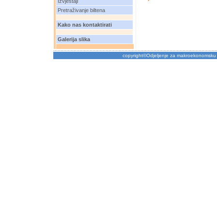
Izvještaji
Pretraživanje biltena
Kako nas kontaktirati
Galerija slika
copyright©Odjeljenje za makroekonomsku 