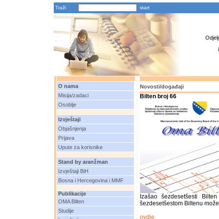
Traži
Odjel
O nama
Novosti/događaji
Misija/zadaci
Bilten broj 66
Osoblje
Izvještaji
Objašnjenja
Prijava
Upute za korisnike
Stand by aranžman
Izvještaji BiH
Bosna i Hercegovina i MMF
Publikacije
Izašao šezdesetšesti Bilt
OMA Bilten
šezdesetšestom Biltenu možet
Studije
ovdje