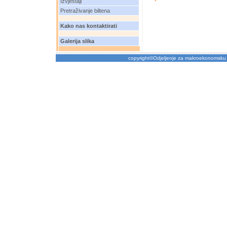
Izvještaji
Pretraživanje biltena
Kako nas kontaktirati
Galerija slika
copyright©Odjeljenje za makroekonomsku 