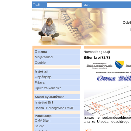
Traži
Odjel
O nama
Novosti/događaji
Misija/zadaci
Bilten broj 72/73
Osoblje
Izvještaji
Objašnjenja
Prijava
Upute za korisnike
Stand by aranžman
Izvještaji BiH
Bosna i Hercegovina i MMF
Publikacije
Izašao je sedamdesetdrugi
OMA Bilten
analizu. U sedamdesetdrugom
Studije
ovdje