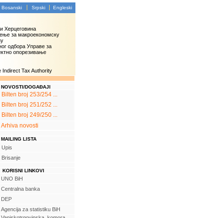
Bosanski
Srpski
Engleski
 и Херцеговина
ење за макроекономску
зу
ог одбора Управе за
ектно опорезивање
Indirect Tax Authority
NOVOSTI/DOGAĐAJI
Bilten broj 253/254 ...
Bilten broj 251/252 ...
Bilten broj 249/250 ...
Arhiva novosti
MAILING LISTA
Upis
Brisanje
KORISNI LINKOVI
UNO BiH
Centralna banka
DEP
Agencija za statistiku BiH
Vanjskotrgovinska komora