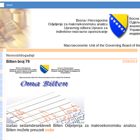
Босна
Bosna i Hercegovina
Одјељ
Odjeljenje za makroekonomsku analizu
анали
Upravnog odbora Uprave za
Управн
indirektno-neizravno oporezivanje
индир
Macroeconomic Unit of the Governing Board of the 
Novosti/događaji
Bilten broj 79
2/29/2012
Izašao sedamdesetdeveti Bilten Odjeljenja za makroekonomsku analizu.
Bilten možete preuzeti
ovdje