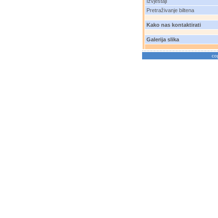
Izvještaji
Pretraživanje biltena
Kako nas kontaktirati
Galerija slika
co