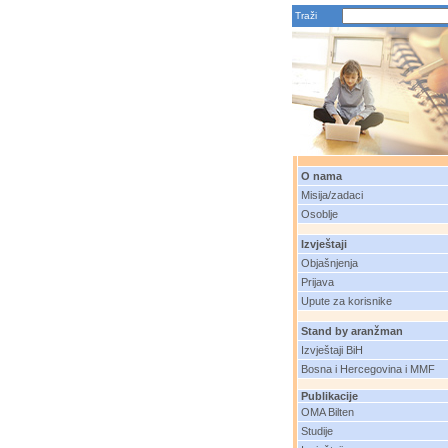
Traži
O nama
Misija/zadaci
Osoblje
Izvještaji
Objašnjenja
Prijava
Upute za korisnike
Stand by aranžman
Izvještaji BiH
Bosna i Hercegovina i MMF
Publikacije
OMA Bilten
Studije