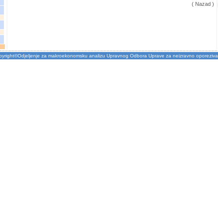
( Nazad )
pyright©Odjeljenje za makroekonomsku analizu Upravnog Odbora Uprave za neizravno oporeziva