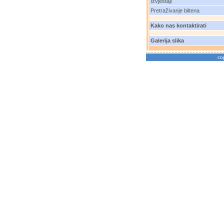
Izvještaji
Pretraživanje biltena
Kako nas kontaktirati
Galerija slika
co