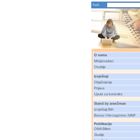
Traži
O nama
Misija/zadaci
Osoblje
Izvještaji
Objašnjenja
Prijava
Upute za korisnike
Stand by aranžman
Izvještaji BiH
Bosna i Hercegovina i MMF
Publikacije
OMA Bilten
Studije