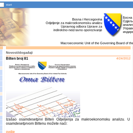
Босна
Bosna i Hercegovina
Одјељ
Odjeljenje za makroekonomsku analizu
анали
Upravnog odbora Uprave za
Управн
indirektno-neizravno oporezivanje
индир
Macroeconomic Unit of the Governing Board of the 
Novosti/događaji
Bilten broj 81
4/24/2012
Izašao osamdesetprvi Bilten Odjeljenja za makroekonomsku analizu. U
osamdesetprvom Biltenu možete naći:
ovdje