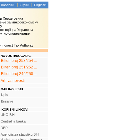
Bosanski
Srpski
Engleski
 и Херцеговина
ење за макроекономску
зу
ог одбора Управе за
ектно опорезивање
Indirect Tax Authority
NOVOSTI/DOGAĐAJI
Bilten broj 253/254 ...
Bilten broj 251/252 ...
Bilten broj 249/250 ...
Arhiva novosti
MAILING LISTA
Upis
Brisanje
KORISNI LINKOVI
UNO BiH
Centralna banka
DEP
Agencija za statistiku BiH
Vanjskotrgovinska komora