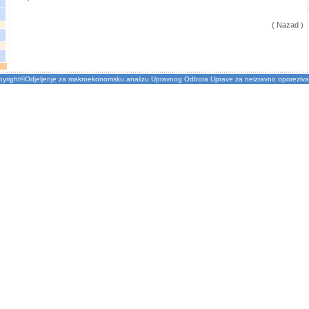
( Nazad )
pyright©Odjeljenje za makroekonomsku analizu Upravnog Odbora Uprave za neizravno oporeziva