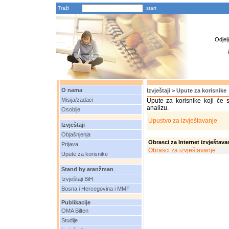
Traži
Odjel
O nama
Izvještaji > Upute za korisnike
Misija/zadaci
Upute za korisnike koji će 
analizu.
Osoblje
Upustvo za izvještavanje
Izvještaji
Objašnjenja
Obrasci za Internet izvještava
Prijava
Obrasci za izvještavanje
Upute za korisnike
Stand by aranžman
Izvještaji BiH
Bosna i Hercegovina i MMF
Publikacije
OMA Bilten
Studije