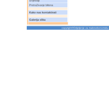
Izvještaji
Pretraživanje biltena
Kako nas kontaktirati
Galerija slika
copyright©Odjeljenje za makroekonomsku 