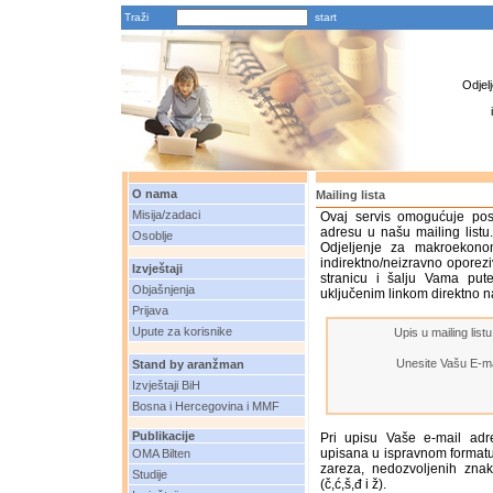
Traži
Odjel
O nama
Mailing lista
Misija/zadaci
Ovaj servis omogućuje posj
adresu u našu mailing listu
Osoblje
Odjeljenje za makroekon
indirektno/neizravno oporez
Izvještaji
stranicu i šalju Vama put
Objašnjenja
uključenim linkom direktno n
Prijava
Upute za korisnike
Upis u mailing lis
Unesite Vašu E-m
Stand by aranžman
Izvještaji BiH
Bosna i Hercegovina i MMF
Publikacije
Pri upisu Vaše e-mail adr
upisana u ispravnom formatu
OMA Bilten
zareza, nedozvoljenih znak
Studije
(č,ć,š,đ i ž).