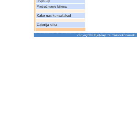
Izvještaji
Pretraživanje biltena
Kako nas kontaktirati
Galerija slika
copyright©Odjeljenje za makroekonomsku 