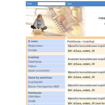
Traži
Odjel
O nama
Publikacije > Izvještaji
Misija/zadaci
Mjesečni konsolidovani izvješt
Osoblje
BiH: država, entiteti, JR
Izvještaji
Kvartalni konsolidovani izvješ
Objašnjenja
BiH: država, entiteti, JR
Prijava
Upute za korisnike
Mjesečni konsolidovani izvješt
BiH: država, entiteti, JR
Stand by aranžman
Izvještaji BiH
Mjesečni konsolidovani izvješt
Bosna i Hercegovina i MMF
BiH: država, entiteti, JR
Publikacije
OMA Bilten
Mjesečni konsolidovani izvješt
Studije
BiH: država, entiteti, JR (novi fo